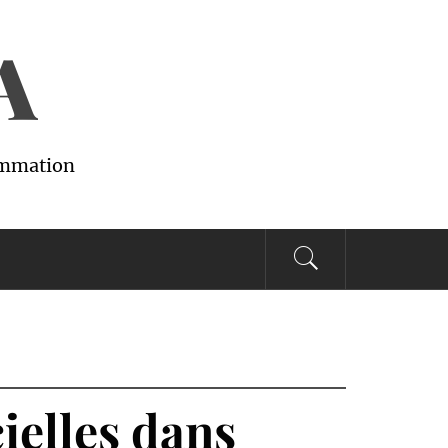
A
sommation
ielles dans