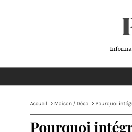
Passer
au
contenu
Informat
Accueil
Maison / Déco
Pourquoi intégr
Pourquoi intégre